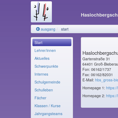
Haslochbergsch
ausgang
start
Start
Lehrer/innen
Haslochbergschu
Aktuelles
Gartenstraße 31
64401 Groß-Biebera
Schwerpunkte
Fon: 06162/1737
Internes
Fax: 06162/82031
E-Mail:
hbs_gross-bi
Schulgemeinde
Homepage 1:
https:
Schulleben
Homepage 2:
https:
Fächer
Klassen / Kurse
Jahrgangsteams