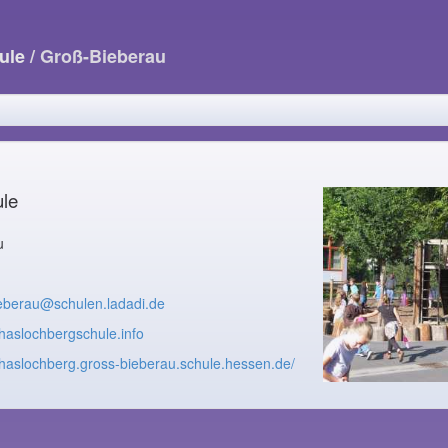
ule
/ Groß-Bieberau
le
u
eberau@schulen.ladadi.de
//haslochbergschule.info
//haslochberg.gross-bieberau.schule.hessen.de/